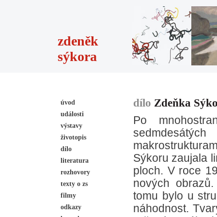
zdeněk
sýkora
dílo
Zdeňka Sýk
úvod
události
Po mnohostra
výstavy
sedmdesátých
životopis
makrostrukturam
dílo
Sýkoru zaujala li
literatura
ploch. V roce 1
rozhovory
nových obrazů. 
texty o zs
tomu bylo u stru
filmy
náhodnost. Tvary,
odkazy