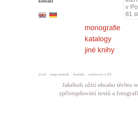
kontakt
v Po
81 s
monografie
katalogy
jiné knihy
úvod
·
mapa stránek
·
kontakt
·
rozhovory o ZS
Jakékoli užití obsahu těchto w
zpřístupňování textů a fotograf