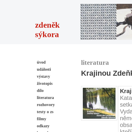
zdeněk
sýkora
literatura
úvod
události
Krajinou Zdeň
výstavy
životopis
Kra
dílo
Kat
literatura
setk
rozhovory
Vyda
texty o zs
něm
filmy
obsa
odkazy
kteř