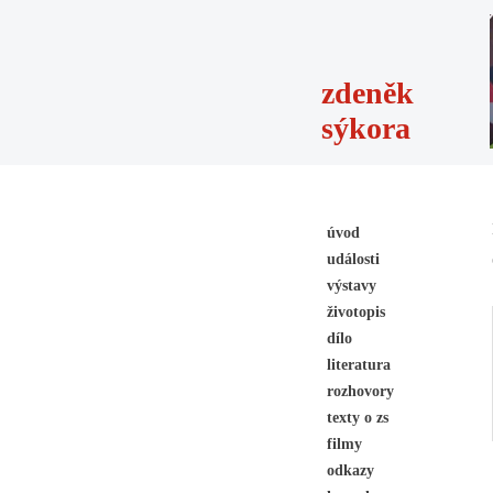
zdeněk
sýkora
úvod
události
výstavy
životopis
dílo
literatura
rozhovory
texty o zs
filmy
odkazy