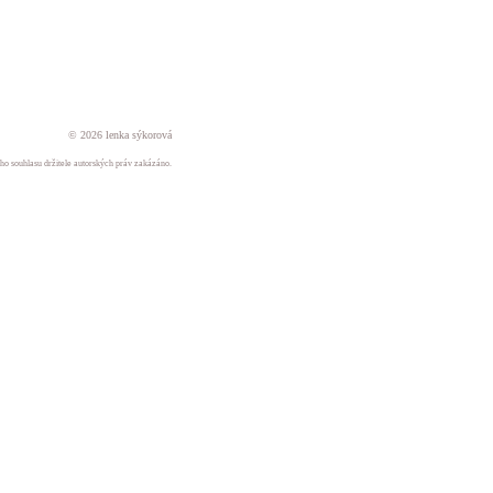
© 2026 lenka sýkorová
ného souhlasu držitele autorských práv zakázáno.