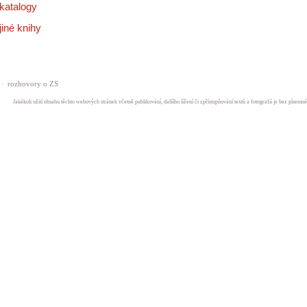
katalogy
jiné knihy
·
rozhovory o ZS
Jakékoli užití obsahu těchto webových stránek včetně publikování, dalšího šíření či zpřístupňování textů a fotografií je bez písem