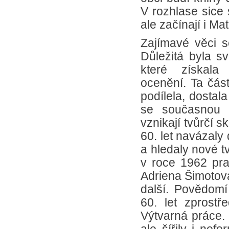
V rozhlase sice 
ale začínají i Ma
Zajímavé věci s
Důležitá byla s
které získala
ocenění. Ta část
podílela, dostal
se současnou s
vznikají tvůrčí 
60. let navázaly
a hledaly nové 
v roce 1962 pra
Adriena Šimotová
další. Povědom
60. let zprost
Výtvarná práce.