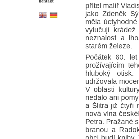
kontakt
přítel malíř Vla
jako Zdeněk Sýk
měla úctyhodné 
vylučují krádež
neznalost a lho
starém železe.
Počátek 60. let
prožívajícím te
hluboký otisk.
udržovala mocens
V oblasti kultu
nedalo ani pomy
a Šlitra již čty
nová vlna české
Petra. Pražané st
branou a Radoko
obci budí knihy