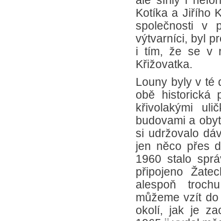
ale šířily i ne
Kotíka a Jiřího 
společnosti v p
výtvarníci, byl p
i tím, že se v 
Křižovatka.
Louny byly v té 
obě historická 
křivolakými uli
budovami a obyt
si udržovalo dá
jen něco přes d
1960 stalo spr
připojeno Žate
alespoň trochu
můžeme vzít do r
okolí, jak je za