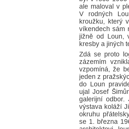
ale maloval v pl
V rodných Loun
kroužku, který 
víkendech sám m
jižně od Loun, 
kresby a jiných 
Zdá se proto lo
zázemím vznikla
vzpomíná, že be
jeden z pražskýc
do Loun pravide
ujal Josef Šimů
galerijní odbor
výstava koláží J
okruhu přátelsky
se 1. března 19