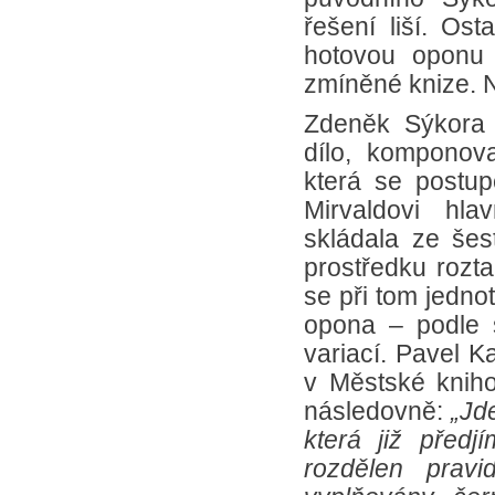
řešení liší. Os
hotovou oponu v
zmíněné knize. N
Zdeněk Sýkora 
dílo, komponov
která se postup
Mirvaldovi hl
skládala ze šes
prostředku rozta
se při tom jedno
opona – podle 
variací. Pavel K
v Městské knih
následovně:
„Jd
která již předjí
rozdělen pravi