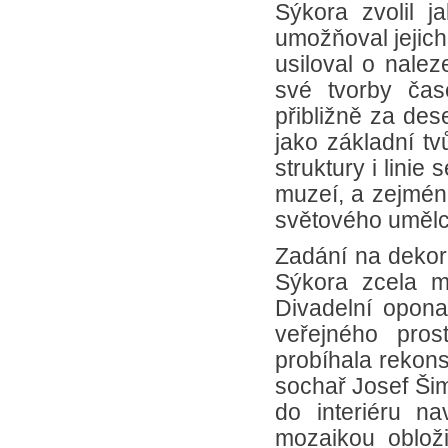
Sýkora zvolil j
umožňoval jejich
usiloval o nalez
své tvorby čas
přibližně za dese
jako základní tv
struktury i lini
muzeí, a zejména
světového umělc
Zadání na dekor
Sýkora zcela m
Divadelní opon
veřejného pro
probíhala rekonst
sochař Josef Šim
do interiéru na
mozaikou obloži