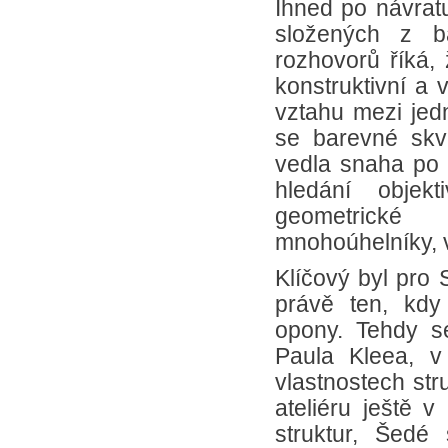
Ihned po návrat
složených z b
rozhovorů říká,
konstruktivní a 
vztahu mezi jedn
se barevné skv
vedla snaha po 
hledání objek
geometrické
mnohoúhelníky, 
Klíčový byl pro 
právě ten, kdy
opony. Tehdy s
Paula Kleea, 
vlastnostech str
ateliéru ještě v
struktur, Šedé 