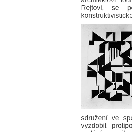
architektovi lo
Rejtovi, se p
konstruktivistick
sdružení ve sp
vyzdobit proti