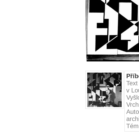
Příb
Text
v L
Vyšl
Vrch
Auto
arch
Tém