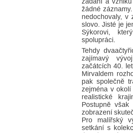
zadání a vzniku
žádné záznamy. 
nedochovaly, v 
slovo. Jisté je 
Sýkorovi, kter
spolupráci.
Tehdy dvaačtyři
zajímavý vývoj
začátcích 40. le
Mirvaldem rozhod
pak společně tr
zejména v okolí
realistické kra
Postupně však v
zobrazení skuteč
Pro malířský v
setkání s kolek