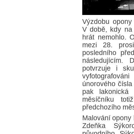
Výzdobu opony 
V době, kdy na 
hrát nemohlo. O
mezi 28. pros
posledního pře
následujícím.
potvrzuje i sk
vyfotografován
únorového čísla 
pak lakonická 
měsíčníku toti
předchozího měs
Malování opony 
Zdeňka Sýkoro
původního Sýko