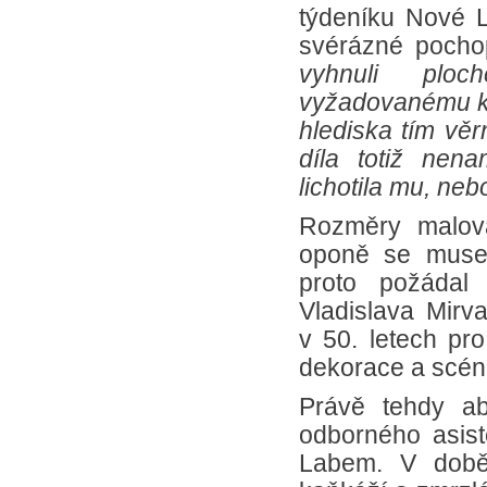
týdeníku Nové L
svérázné pocho
vyhnuli ploc
vyžadovanému kdy
hlediska tím věrn
díla totiž nen
lichotila mu, ne
Rozměry malov
oponě se musel
proto požádal
Vladislava Mirva
v 50. letech pr
dekorace a scéno
Právě tehdy ab
odborného asist
Labem. V době