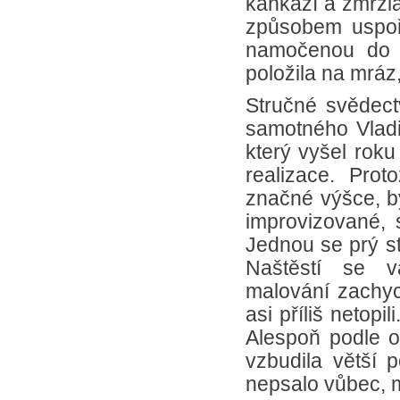
kaňkáží a zmrzl
způsobem uspoř
namočenou do v
položila na mráz,
Stručné svědec
samotného Vladi
který vyšel roku
realizace. Pro
značné výšce, by
improvizované, 
Jednou se prý sta
Naštěstí se v
malování zachycu
asi příliš netopil
Alespoň podle o
vzbudila větší 
nepsalo vůbec, m