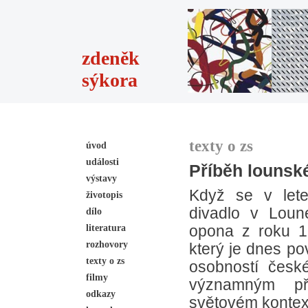
zdeněk
sýkora
texty o zs
úvod
události
Příběh lounsk
výstavy
Když se v lete
životopis
divadlo v Loun
dílo
literatura
opona z roku 1
rozhovory
který je dnes po
texty o zs
osobností česk
filmy
významným př
odkazy
světovém kontext