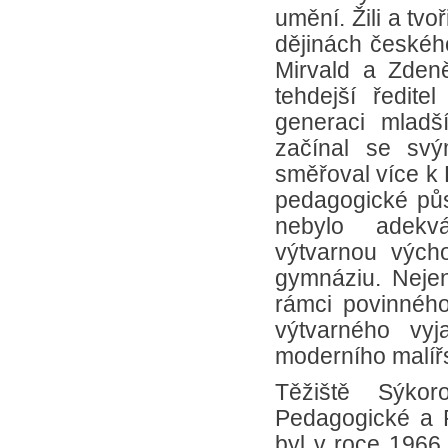
umění. Žili a tvoř
dějinách českého
Mirvald a Zden
tehdejší ředit
generaci mladš
začínal se svým
směřoval více k 
pedagogické pů
nebylo adekv
výtvarnou výcho
gymnáziu. Nejen
rámci povinnéh
výtvarného vyj
moderního malířs
Těžiště Sýkor
Pedagogické a Fi
byl v roce 196