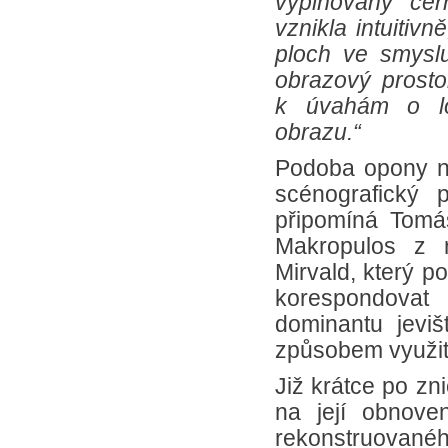
vyplňovány čer
vznikla intuitiv
ploch ve smyslu
obrazový prostor
k úvahám o log
obrazu.“
Podoba opony na
scénografický 
připomíná Tomá
Makropulos z r
Mirvald, který p
korespondovat
dominantu jeviš
způsobem využita
Již krátce po zn
na její obnove
rekonstruovanéh