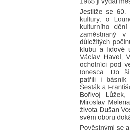
1965 ji vydal mě
Jestliže se 60.
kultury, o Loun
kulturního děn
zaměstnaný v
důležitých počin
klubu a lidové u
Václav Havel, Vo
ochotníci pod ve
Ionesca. Do ši
patřili i básní
Šesták a Františ
Bořivoj Lůžek,
Miroslav Melena,
života Dušan Vos
svém oboru dokáz
Pověstnými se al