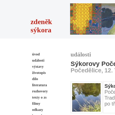
zdeněk
sýkora
události
úvod
události
Sýkorovy Poče
výstavy
Počedělice, 12. 
životopis
dílo
literatura
Sýk
Poče
rozhovory
Trad
texty o zs
po t
filmy
odkazy