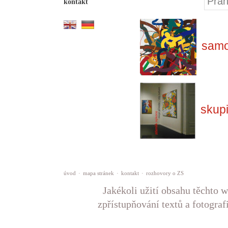
Prah
kontakt
samo
skup
úvod
·
mapa stránek
·
kontakt
·
rozhovory o ZS
Jakékoli užití obsahu těchto w
zpřístupňování textů a fotograf