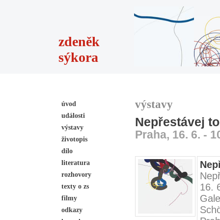
zdeněk
sýkora
výstavy
úvod
události
Nepřestávej to
výstavy
Praha, 16. 6. - 1
životopis
dílo
literatura
Nepř
Nepř
rozhovory
16. 
texty o zs
Gale
filmy
Schö
odkazy