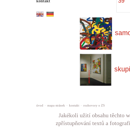
39
kontakt
samo
skup
úvod
·
mapa stránek
·
kontakt
·
rozhovory o ZS
Jakékoli užití obsahu těchto w
zpřístupňování textů a fotograf