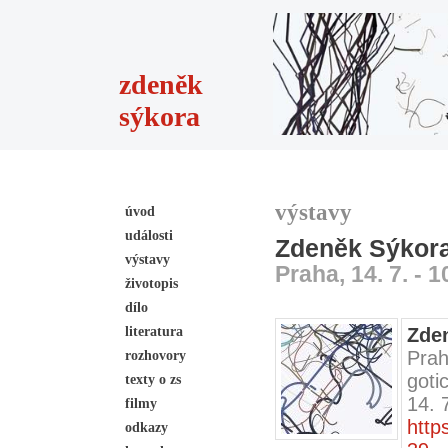
zdeněk
sýkora
výstavy
úvod
události
Zdeněk Sýkora:
výstavy
Praha, 14. 7. - 1
životopis
dílo
literatura
Zden
Prah
rozhovory
goti
texty o zs
14. 
filmy
http
odkazy