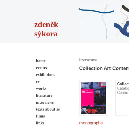
zdeněk
sýkora
literature
home
events
Collection Art Conte
exhibitions
cv
Collec
Catalo
works
Centre
literature
interviews
texts about zs
films
monographs
links