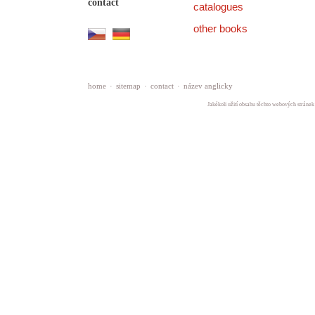
contact
catalogues
other books
home
·
sitemap
·
contact
·
název anglicky
Jakékoli užití obsahu těchto webových stránek 