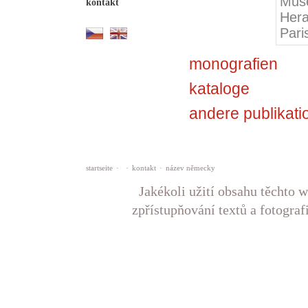
Musé
kontakt
Hera
Pari
monografien
kataloge
andere publikati
startseite
·
·
kontakt
·
název německy
Jakékoli užití obsahu těchto w
zpřístupňování textů a fotograf