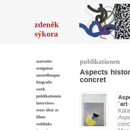
zdeněk
sýkora
publikationen
startseite
ereignisse
Aspects histor
ausstellungen
concret
biografie
werk
publikationen
Aspe
´art
interviews
Kata
texte über zs
Aspe
filme
conc
weblinks