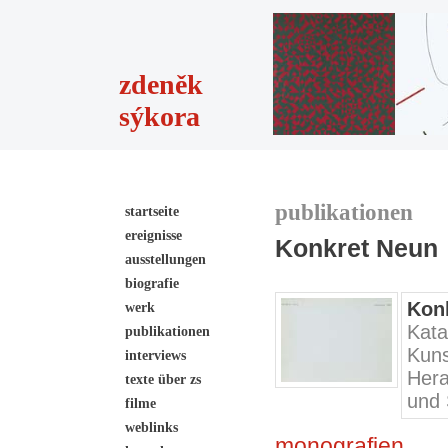
zdeněk
sýkora
publikationen
startseite
ereignisse
Konkret Neun
ausstellungen
biografie
Kon
werk
Kat
publikationen
Kuns
interviews
Hera
texte über zs
und 
filme
weblinks
monografien