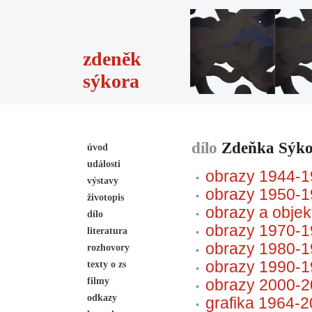
zdeněk
sýkora
dílo
Zdeňka Sýk
úvod
události
obrazy 1944-
výstavy
obrazy 1950-
životopis
obrazy a obje
dílo
obrazy 1970-
literatura
obrazy 1980-
rozhovory
obrazy 1990-
texty o zs
filmy
obrazy 2000-2
odkazy
grafika 1964-