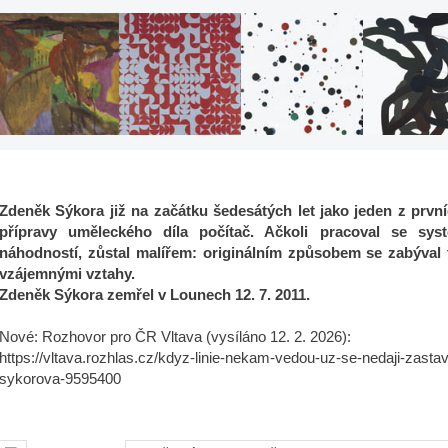
Zdeněk Sýkora již na začátku šedesátých let jako jeden z první
přípravy uměleckého díla počítač. Ačkoli pracoval se sy
náhodností, zůstal malířem: originálním způsobem se zabýval t
vzájemnými vztahy.
Zdeněk Sýkora zemřel v Lounech 12. 7. 2011.
Nové: Rozhovor pro ČR Vltava (vysíláno 12. 2. 2026):
https://vltava.rozhlas.cz/kdyz-linie-nekam-vedou-uz-se-nedaji-zastavi
sykorova-9595400