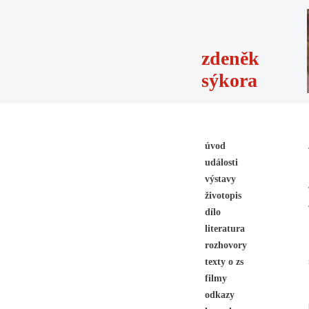
zdeněk
sýkora
úvod
události
výstavy
životopis
dílo
literatura
rozhovory
texty o zs
filmy
odkazy