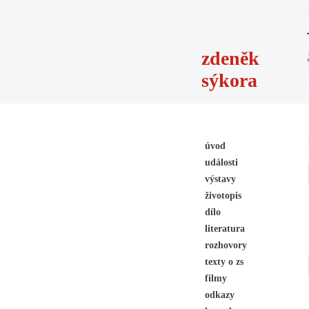
zdeněk
sýkora
úvod
události
výstavy
životopis
dílo
literatura
rozhovory
texty o zs
filmy
odkazy