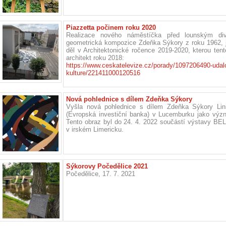
Piazzetta počinem roku 2020
Realizace nového náměstíčka před lounským di
geometrická kompozice Zdeňka Sýkory z roku 1962,
děl v Architektonické ročence 2019-2020, kterou tent
architekt roku 2018:
https://www.ceskatelevize.cz/porady/1097206490-udalo
kulture/221411000120516
Nová pohlednice s dílem Zdeňka Sýkory
Vyšla nová pohlednice s dílem Zdeňka Sýkory Lini
(Evropská investiční banka) v Lucemburku jako význ
Tento obraz byl do 24. 4. 2022 součástí výstavy 
v irském Limericku.
Sýkorovy Počedělice 2021
Počedělice, 17. 7. 2021