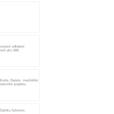
avnostní odhalení
vě ulici 688
 Konta Bariéry manželům
ativního projektu.
 Zdeňku Sýkorovi,