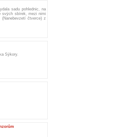
ydala sadu pohlednic, na
e svých sbírek, mezi nimi
c
(Nanebevzetí čtverce) z
ka Sýkory.
onzorům