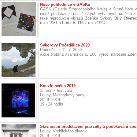
Nové pohlednice v GASKu
GASK (Galerie Středočeského kraje) v Kutné Hoře v
nichž představuje díla českých výtvarných umělců z
také reprodukce obrazů Zdeňka Sýkory
Bílý čtvere
roku 1961 a
Linie č. 115
z roku 1994.
Sýkorovy Počedělice 2020
Počedělice, 11. 7. 2020
Akce probíhá v rámci oslav 100. výročí narození Zdeń
Kouzlo světla 2019
3. ročník festivalu
Louny, Masarykovy sady
20. 9. 2019
19 - 24 hodin
Slavnostní představení piazzetty a poděkování sp
Louny, Vrchlického divadlo
20. 9. 2019