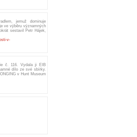
vadlem, jemuž dominuje
 je ve výběru významných
okrát sestavil Petr Hájek,
sti-v-
e č. 116. Vydala ji EIB
amné dílo ze své sbírky.
BELONGING v Hunt Museum