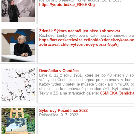
rozhovor pro televizi Ponte records, 20. 2. 2023
https://youtu.be/zar_RHkHXLg
Zdeněk Sýkora nechtěl jen něco zobrazovat...
Rozhovor Lenky Sýkorové s Kateřinou Zemanovou pro
https://art.ceskatelevize.cz/inside/zdenek-sykora-ne
zobrazovat-chtel-vytvorit-novy-obraz-NqaVj
Dvanáctka v Osmičce
Linie č. 12 z roku 1981, které se po 40 letech v s
vrátily do Čech, jsou od srpna prezentovány v hump
Každý týden v pátek je můžete vidět - a s nimi 100 
století - na komentované prohlídce 7+1: Byt sběratel
Texty o ZS a na stránkách galerie:
8SMIČKA (8smicka
Sýkorovy Počedělice 2022
Počedělice, 9. 7. 2022