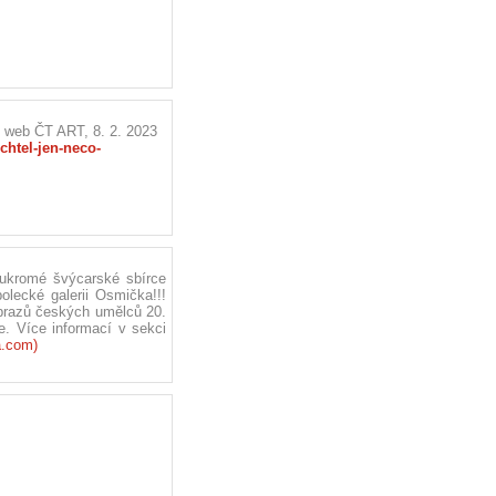
 web ČT ART, 8. 2. 2023
chtel-jen-neco-
oukromé švýcarské sbírce
olecké galerii Osmička!!!
obrazů českých umělců 20.
e. Více informací v sekci
.com)