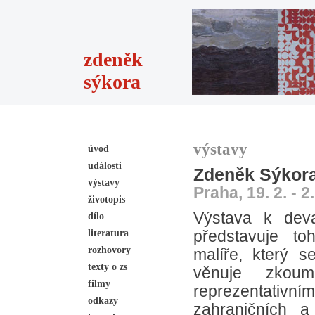
zdeněk
sýkora
výstavy
úvod
události
Zdeněk Sýkor
výstavy
Praha, 19. 2. - 2
životopis
Výstava k dev
dílo
literatura
představuje t
rozhovory
malíře, který s
texty o zs
věnuje zkoum
filmy
reprezentativním
odkazy
zahraničních a