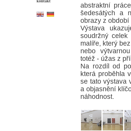
kontakt
abstraktní práce
šedesátých a n
obrazy z období p
Výstava ukazuj
soudržný celek 
malíře, který b
nebo výtvarnou
totéž - úžas z př
Na rozdíl od pos
která proběhla 
se tato výstava 
a objasnění klíč
náhodnost.