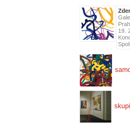
Zde
Gale
Pra
19. 
Konc
Spol
samo
skup