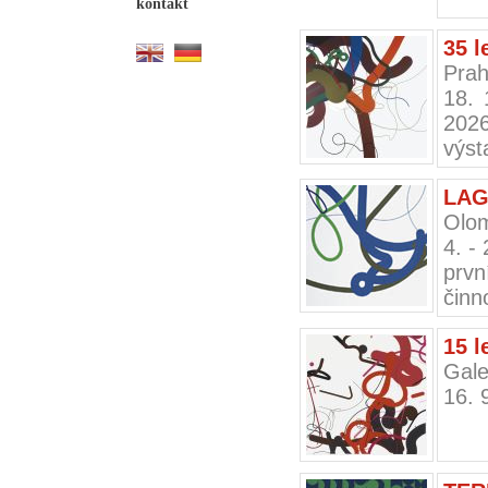
kontakt
35 l
Prah
18. 
202
výsta
LAG 
Olom
4. -
prvn
činn
15 l
Gale
16. 