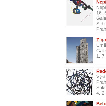
Nepř
Nepř
16. 
Gale
Schö
Prah
Z ga
Uměn
Gale
1. 7
Rado
Výst
Prah
Soko
4. 2
Bel