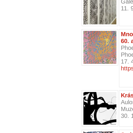
Gale
11. 
Mno
60. 
Phoe
Pho
17. 
https
Krá
Aulo
Muze
30. 