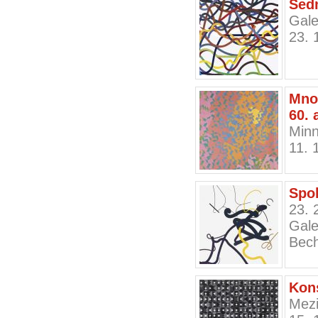
Sedm
Gale
23. 
Mno
60. 
Minn
11. 
Spol
23. 
Gale
Bech
Kons
Mezi