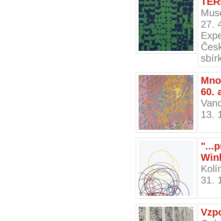
TER
Muse
27. 
Exp
Česk
sbír
Mno
60. 
Vanc
13. 
"..
Wink
Kol
31. 
Vzp