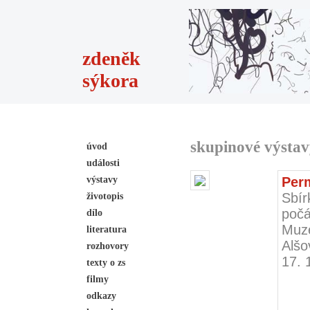
zdeněk
sýkora
skupinové výstav
úvod
události
výstavy
Per
Sbí
životopis
počá
dílo
Muz
literatura
Alšo
rozhovory
17. 
texty o zs
filmy
odkazy