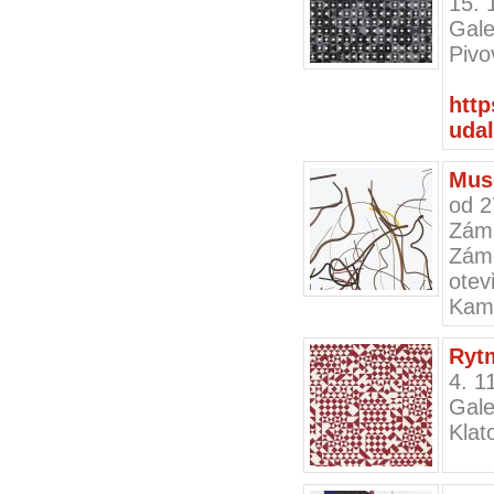
15. 
Gale
Pivo
http
udal
Mus
od 2
Zám
Zám
ote
Kam
Ryt
4. 1
Gale
Klat