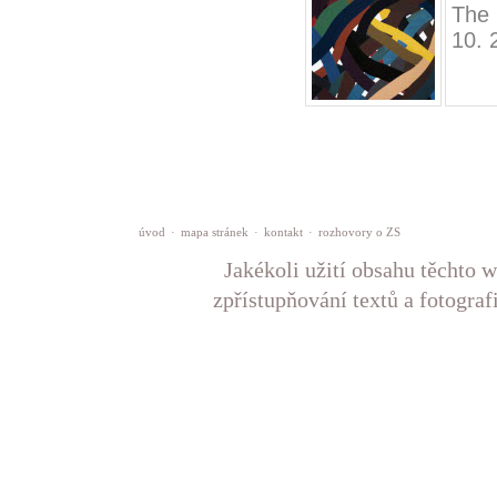
The 
10. 
úvod
·
mapa stránek
·
kontakt
·
rozhovory o ZS
Jakékoli užití obsahu těchto w
zpřístupňování textů a fotograf