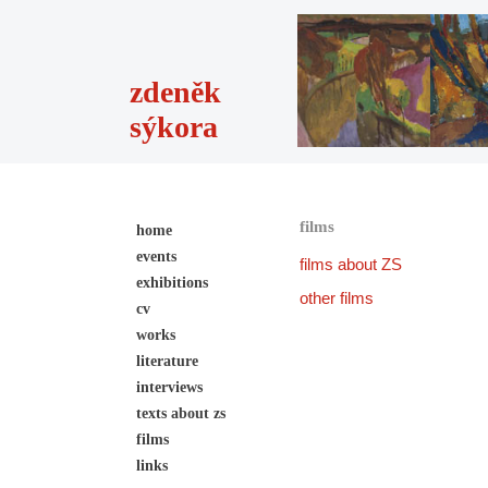
zdeněk
sýkora
films
home
events
films about ZS
exhibitions
other films
cv
works
literature
interviews
texts about zs
films
links