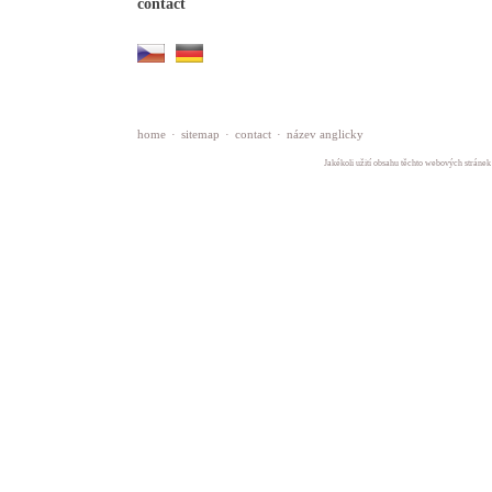
contact
home
·
sitemap
·
contact
·
název anglicky
Jakékoli užití obsahu těchto webových stránek 