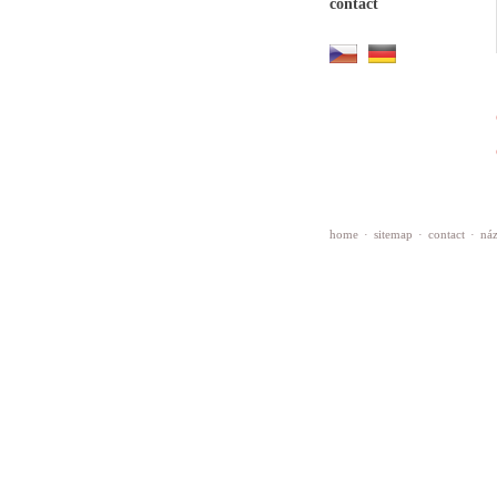
contact
home
·
sitemap
·
contact
·
náz