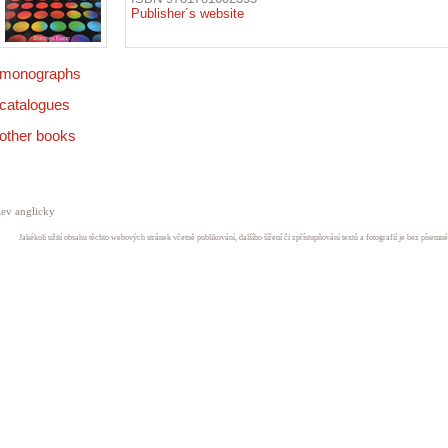
Publisher´s website
monographs
catalogues
other books
ev anglicky
Jakékoli užití obsahu těchto webových stránek včetně publikování, dalšího šíření či zpřístupňování textů a fotografií je bez písem