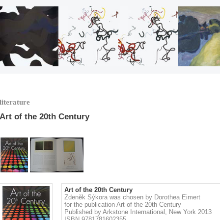
literature
Art of the 20th Century
Art of the 20th Century
Zdeněk Sýkora was chosen by Dorothea Eimert
for the publication Art of the 20th Century
Published by Arkstone International, New York 2013
ISBN 9781781602355