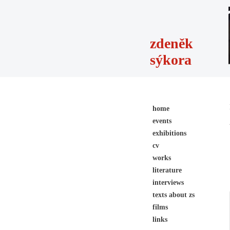
zdeněk
sýkora
home
events
exhibitions
cv
works
literature
interviews
texts about zs
films
links