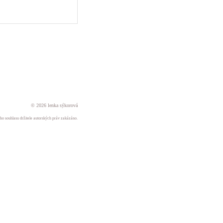
© 2026 lenka sýkorová
ného souhlasu držitele autorských práv zakázáno.