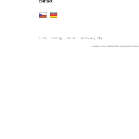
contact
home
·
sitemap
·
contact
·
název anglicky
Jakékoli užití obsahu těchto webových stránek 