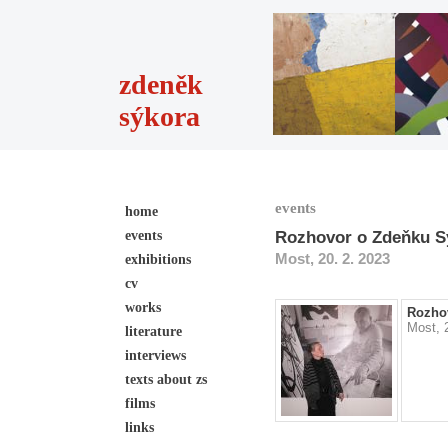
zdeněk
sýkora
events
home
events
Rozhovor o Zdeňku S
Most, 20. 2. 2023
exhibitions
cv
works
Rozho
Most, 
literature
interviews
texts about zs
films
links