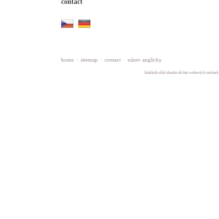
contact
home
·
sitemap
·
contact
·
název anglicky
Jakékoli užití obsahu těchto webových stránek 