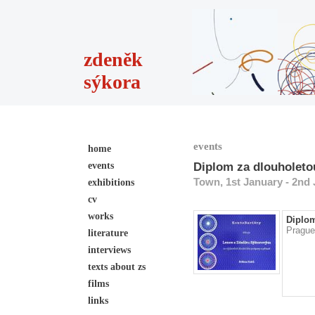
zdeněk
sýkora
events
home
events
Diplom za dlouholeto
Town, 1st January - 2nd
exhibitions
cv
works
Diplom
Prague
literature
interviews
texts about zs
films
links