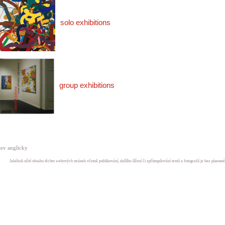
solo exhibitions
group exhibitions
ev anglicky
Jakékoli užití obsahu těchto webových stránek včetně publikování, dalšího šíření či zpřístupňování textů a fotografií je bez písem