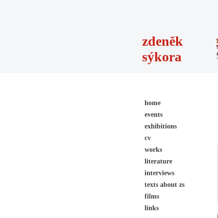
zdeněk
sýkora
home
events
exhibitions
cv
works
literature
interviews
texts about zs
films
links