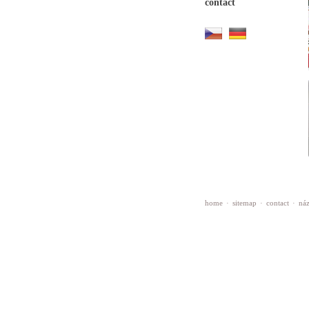
contact
home
·
sitemap
·
contact
·
náz