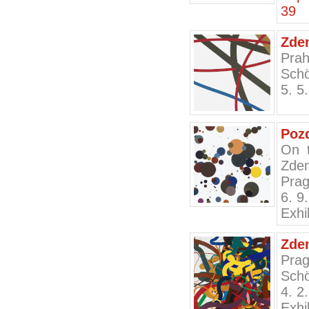
39
Zden
Prah
Schö
5. 5
Pozd
On t
Zden
Prag
6. 9
Exhi
Zde
Prag
Schö
4. 2
Exhi