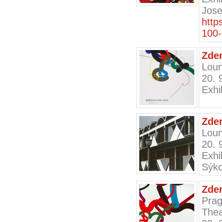
Jose
http
100
Zden
Loun
20. 
Exhi
Zden
Loun
20. 
Exh
Sýk
Zden
Prag
Thea