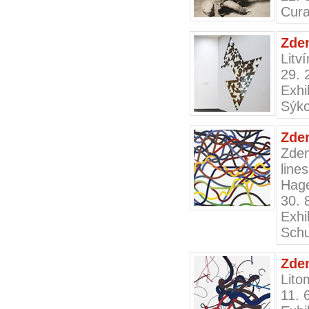
Cura
Zden
Litv
29. 
Exh
Sýk
Zden
Zden
lines
Hag
30. 
Exh
Schu
Zde
Lito
11. 