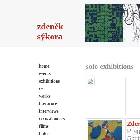
zdeněk
sýkora
solo exhibitions
home
events
exhibitions
cv
works
literature
interviews
texts about zs
Zde
films
Prag
links
Schö