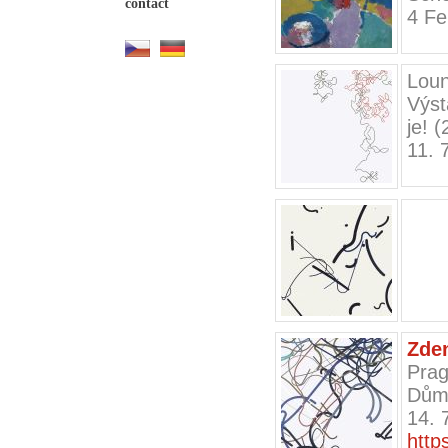
contact
4 Fe
Loun
Výst
je! 
11. 
Zden
Prag
Dům
14. 
http