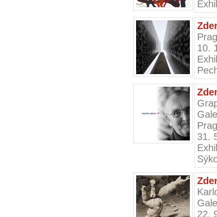
Exhi
Zden
Prag
10. 
Exh
Pec
Zde
Gra
Gale
Prag
31. 
Exh
Sýko
Zde
Karl
Gale
22. 