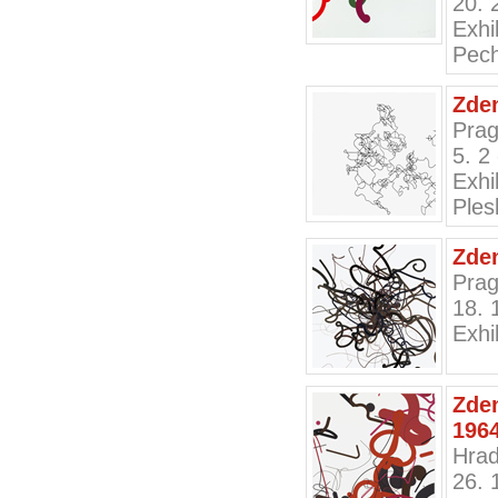
20. 
Exh
Pec
Zden
Prag
5. 2
Exhi
Ples
Zden
Prag
18. 
Exhi
Zde
196
Hrad
26. 