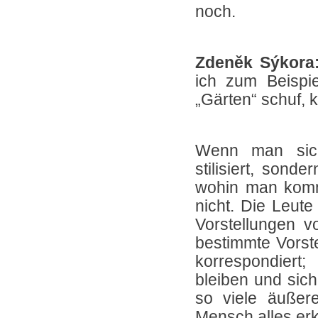
noch.
Zdeněk Sýkora
ich zum Beispi
„Gärten“ schuf, 
Wenn man sich 
stilisiert, sond
wohin man komm
nicht. Die Leute
Vorstellungen v
bestimmte Vorste
korrespondiert
bleiben und sich
so viele äußer
Mensch alles er