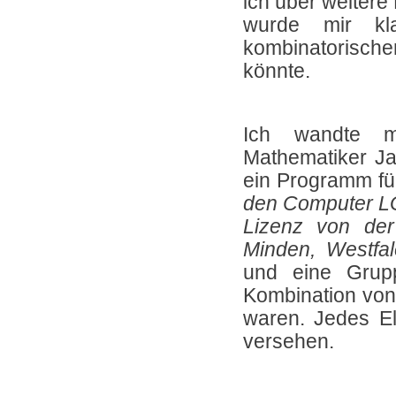
ich über weitere
wurde mir kl
kombinatorisch
könnte.
Ich wandte m
Mathematiker Ja
ein Programm für
den Computer LG
Lizenz von de
Minden, Westfa
und eine Grup
Kombination von
waren. Jedes E
versehen.