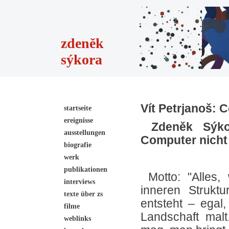
zdeněk
sýkora
Vít Petrjanoš:
startseite
ereignisse
Zdeněk Sýko
ausstellungen
Computer nicht
biografie
werk
publikationen
Motto: "Alles
interviews
inneren Strukt
texte über zs
entsteht – egal
filme
Landschaft mal
weblinks