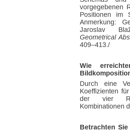
vorgegebenen Re
Positionen im S
Anmerkung: G
Jaroslav B
Geometrical Abst
409–413./
Wie erreicht
Bildkompositio
Durch eine Ve
Koeffizienten für
der vier Reg
Kombinationen d
Betrachten Sie