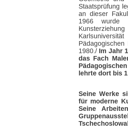
Staatsprüfung le
an dieser Fakul
1966 wurde e
Kunsterziehu
Karlsuniversi
Pädagogischen Fa
1980./
Im Jahr 1
das Fach Maler
Pädagogischen 
lehrte dort bis 
Seine Werke s
für moderne Ku
Seine Arbeite
Gruppenaus
Tschechoslowak