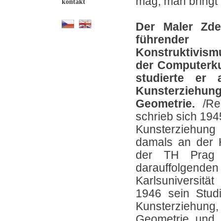
mag, man bringt 
kontakt
Der Maler Zde
führender 
Konstruktivismu
der Computerku
studierte er 
Kunsterz
Geometrie.
/Re
schrieb sich 194
Kunsterziehung 
damals an der 
der TH Prag 
darauffolgenden
Karlsuniversitä
1946 sein Studi
Kunsterziehu
Geometrie und g