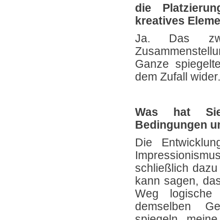
die Platzieru
kreatives Elem
Ja. Das zwe
Zusammenstell
Ganze spiegelt
dem Zufall wider
Was hat Sie
Bedingungen un
Die Entwicklu
Impressionismus
schließlich dazu
kann sagen, das
Weg logische 
demselben Gei
spiegeln meine