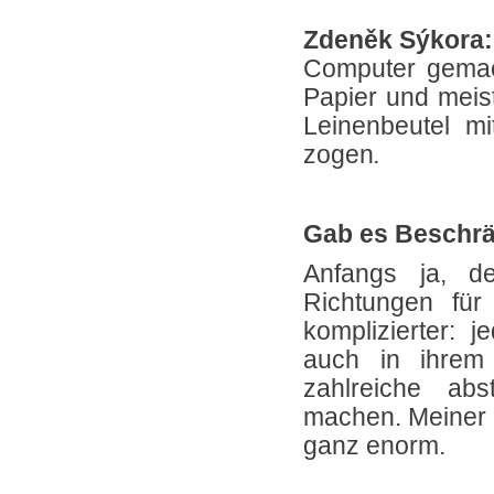
Zdeněk Sýkora
Computer gemach
Papier und meist
Leinenbeutel m
zogen
.
Gab es Beschr
Anfangs ja, d
Richtungen für
komplizierter: j
auch in ihrem 
zahlreiche ab
machen. Meiner 
ganz enorm.