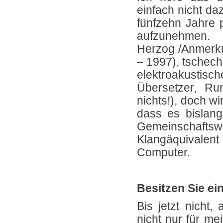
einfach nicht da
fünfzehn Jahre 
aufzunehmen
Herzog /Anmerku
– 1997), tschech
elektroakusti
Übersetzer, Ru
nichts!), doch wi
dass es bislang 
Gemeinschaft
Klangäquivalen
Computer.
Besitzen Sie e
Bis jetzt nicht,
nicht nur für me