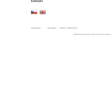
kontakt
startseite
·
·
kontakt
·
název německy
Jakékoli užití obsahu těchto webových stránek 