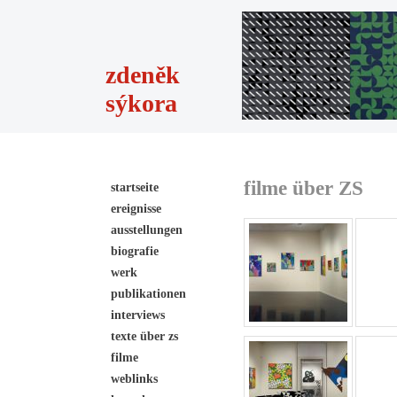
zdeněk
sýkora
filme über ZS
startseite
ereignisse
ausstellungen
biografie
werk
publikationen
interviews
texte über zs
filme
weblinks