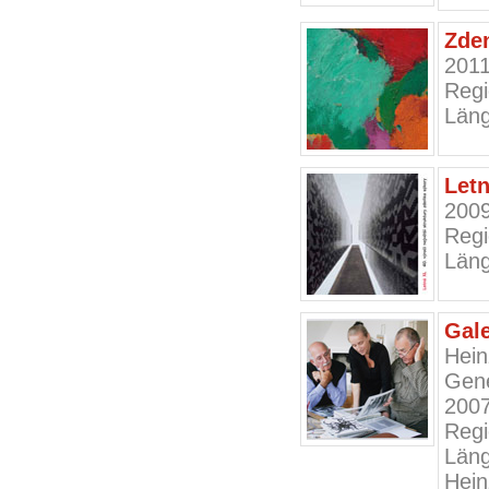
Zde
201
Regi
Läng
Let
200
Regi
Läng
Gale
Hein
Gene
200
Regi
Läng
Hein