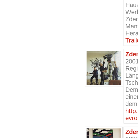
Häus
Wer
Zden
Manf
Her
Trai
Zde
200
Regi
Läng
Tsch
Dem
eine
dem 
http
evro
Zde