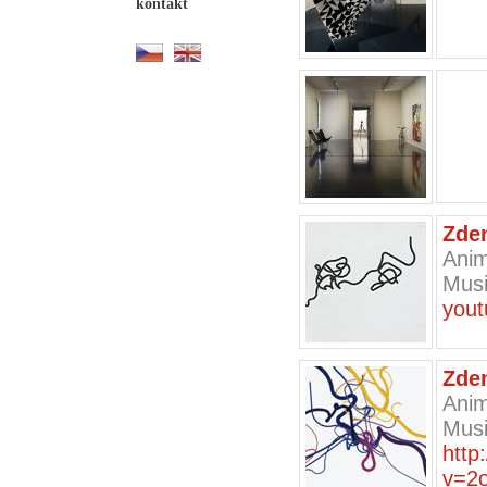
kontakt
Zde
Anim
Musi
you
Zde
Anim
Musi
http
v=2