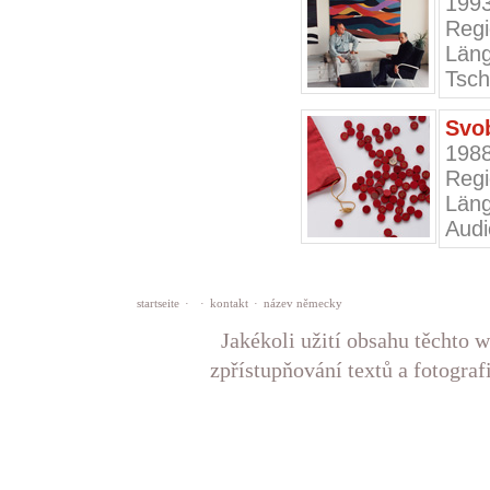
199
Regi
Läng
Tsc
Svob
198
Regi
Läng
Audi
startseite
·
·
kontakt
·
název německy
Jakékoli užití obsahu těchto w
zpřístupňování textů a fotograf