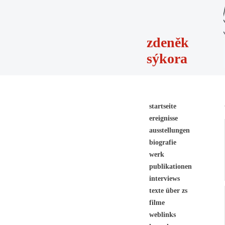
zdeněk
sýkora
startseite
ereignisse
ausstellungen
biografie
werk
publikationen
interviews
texte über zs
filme
weblinks