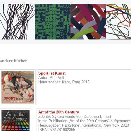
andere bücher
Sport ist Kunst
Autor: Petr Volf
Herausgeber: Kant, Prag 2015
Art of the 20th Century
Zdeněk Sýkora wurde von Dorothea Eimert
in die Publikation „Art of the 20th Century“ aufgenomm
Herausgeber: Parkstone International, New York 2013
ISBN 9781781602355