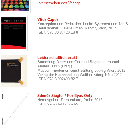
Internetseiten des Verlags
Vítek Čapek
Konzeption und Redaktion: Lenka Sýkorová und Jan 
Herausgeber: Galerie umění Karlovy Vary, 2012
ISBN 978-80-87420-18-8
Leidenschaftlich exakt
Sammlung Dieter und Gertraud Bogner im mumok
Andrea Hubin (Hrsg.)
Museum moderner Kunst Stiftung Ludwig Wien, 2012
Verlag der Buchhandlung Walther König, Köln 2012
ISBN 978-3-902490-82-7
Zdeněk Ziegler / For Eyes Only
Herausgeber: Terra cultura, Praha 2012
ISBN 978-80-905155-0-5