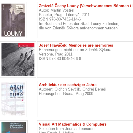
Zmizelé Čechy Louny (Verschwundenes Böhmen / 
Autor: Martin Vostřel
Paseka, Prag - Litomyšl 2011
ISBN 978-80-7432-114-6
Im Buch sind Fotos der Stadt Louny zu finden,
die von Zdeněk Sýkora aufgenommen wurden.
Josef Hlaváček: Memories are memories
Erinnerungen, nicht nur an Zdeněk Sýkora
Verzone, Prag 2011
ISBN 978-80-904546-6-8
Architektur der sechziger Jahre
Autoren: Oldřich Ševčík, Ondřej Beneš
Herausgeber: Grada, Prag 2009
Visual Art Mathematics & Computers
Selection from Journal Leonardo