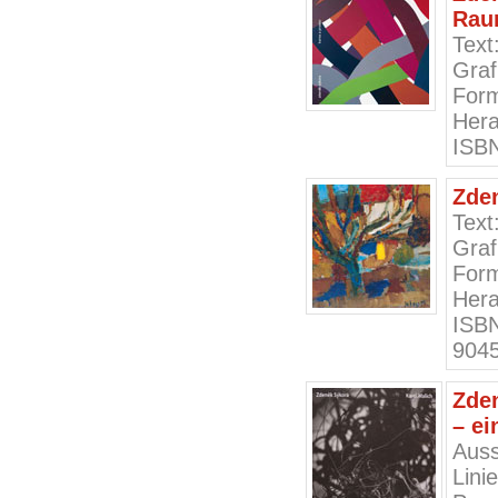
Rau
Text
Graf
Form
Hera
ISBN
Zde
Text
Graf
Form
Hera
ISBN
9045
Zden
– ei
Auss
Lin