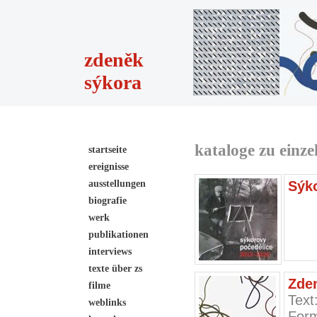
zdeněk
sýkora
kataloge zu einze
startseite
ereignisse
ausstellungen
Sýko
biografie
werk
publikationen
interviews
texte über zs
Zden
filme
Text
weblinks
Form