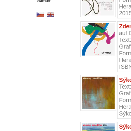
kontakt
Her
201
Zde
auf 
Text
Graf
Form
Hera
ISBN
Sýk
Text
Graf
Form
Hera
Sýko
Sýk