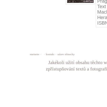
Pra
Tex
Mach
Her
ISB
startseite
·
·
kontakt
·
název německy
Jakékoli užití obsahu těchto w
zpřístupňování textů a fotograf