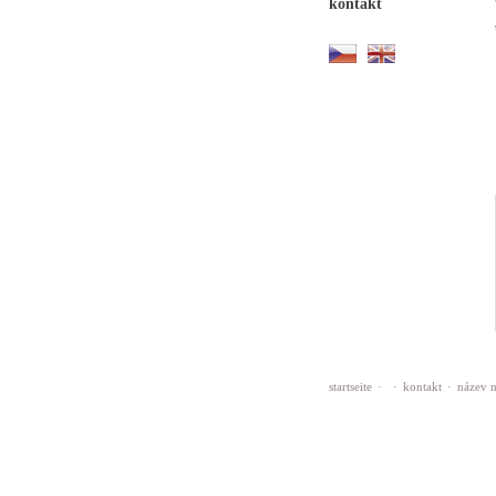
kontakt
startseite
·
·
kontakt
·
název 