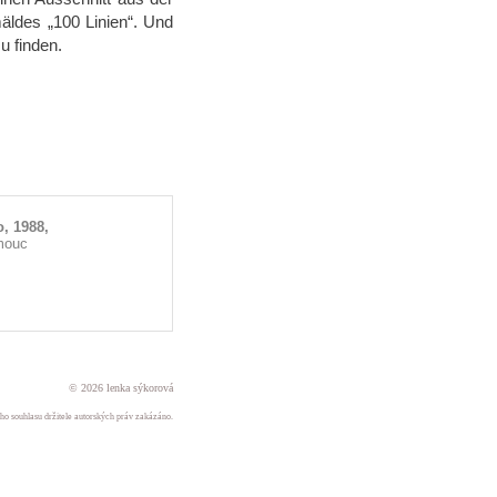
äldes „100 Linien“. Und
u finden.
o, 1988,
mouc
© 2026 lenka sýkorová
ného souhlasu držitele autorských práv zakázáno.