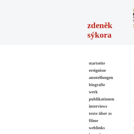
zdeněk
sýkora
startseite
ereignisse
ausstellungen
biografie
werk
publikationen
interviews
texte über zs
filme
weblinks