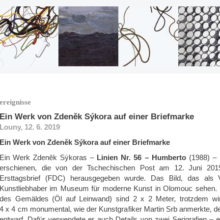
ereignisse
Ein Werk von Zdeněk Sýkora auf einer Briefmarke
Louny, 12. 6. 2019
Ein Werk von Zdeněk Sýkora auf einer Briefmarke
Ein Werk Zdeněk Sýkoras –
Linien Nr. 56 – Humberto
(1988) – i
erschienen, die von der Tschechischen Post am 12. Juni 2
Ersttagsbrief (FDC) herausgegeben wurde. Das Bild, das als V
Kunstliebhaber im Museum für moderne Kunst in Olomouc sehen. 
des Gemäldes (Öl auf Leinwand) sind 2 x 2 Meter, trotzdem wi
4 x 4 cm monumental, wie der Kunstgrafiker Martin Srb anmerkte, de
entwarf. Dafür verwendete er auch Details von zwei Serigrafien – e