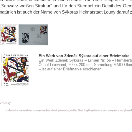
„Schwarz-weißen Struktur“ und für den Stempel ein Detail des Gem
natürlich ist auch der Name von Sýkoras Heimatstadt Louny darauf z
Ein Werk von Zdeněk Sýkora auf einer Briefmarke
Ein Werk Zdeněk Sýkoras –
Linien Nr. 56 – Humbert
Öl auf Leinwand, 200 x 200 cm, Sammlung MMO Olo
– ist auf einer Briefmarke erschienen.
německy
Jakékoli užití obsahu těchto webových stránek včetně publikování, dalšího šíření či zpřístupňování textů a fotografií je bez písem