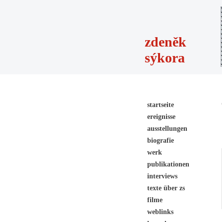
zdeněk
sýkora
startseite
ereignisse
ausstellungen
biografie
werk
publikationen
interviews
texte über zs
filme
weblinks