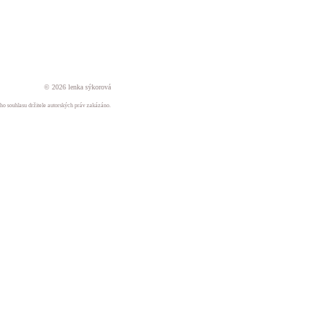
© 2026 lenka sýkorová
ného souhlasu držitele autorských práv zakázáno.