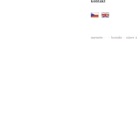
kontakt
startseite
·
·
kontakt
·
název 