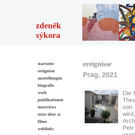
zdeněk
sýkora
ereignisse
startseite
ereignisse
Prag, 2021
ausstellungen
biografie
Die 
werk
Thea
publikationen
von
interviews
wird
texte über zs
Arch
filme
Petr
weblinks
wurd