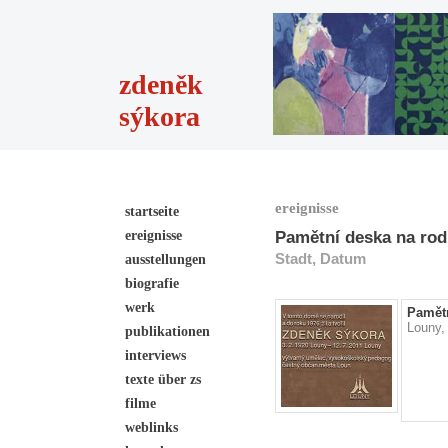
zdeněk
sýkora
ereignisse
startseite
ereignisse
Pamětní deska na ro
Stadt, Datum
ausstellungen
biografie
werk
Pamět
Louny,
publikationen
interviews
texte über zs
filme
weblinks