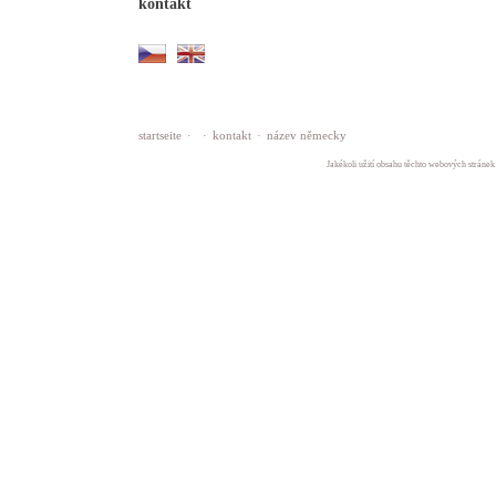
kontakt
startseite
·
·
kontakt
·
název německy
Jakékoli užití obsahu těchto webových stránek 