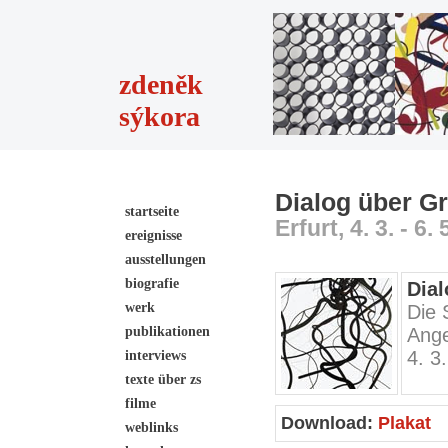
zdeněk
sýkora
Dialog über G
startseite
Erfurt, 4. 3. - 6.
ereignisse
ausstellungen
biografie
Dia
werk
Die
publikationen
Ange
4. 3
interviews
texte über zs
filme
Download:
Plakat
weblinks