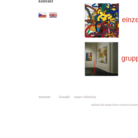
kontakt
einz
grup
startseite
·
·
kontakt
·
název německy
Jakékoli užití obsahu těchto webových stránek 