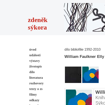
zdeněk
sýkora
dílo bibliofilie 1992-2010
úvod
události
William Faulkner Elly
výstavy
životopis
dílo
literatura
rozhovory
texty o zs
Will
filmy
Knih
odkazy
Sýko