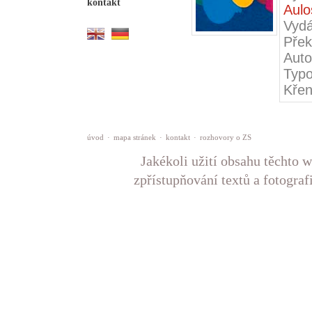
kontakt
Aulo
Vydá
Přek
Auto
Typo
Kře
úvod
·
mapa stránek
·
kontakt
·
rozhovory o ZS
Jakékoli užití obsahu těchto w
zpřístupňování textů a fotograf