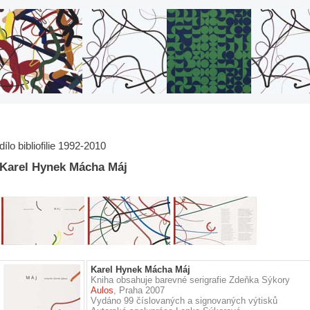
dílo bibliofilie 1992-2010
Karel Hynek Mácha Máj
Karel Hynek Mácha Máj
Kniha obsahuje barevné serigrafie Zdeňka Sýkory
Aulos
, Praha 2007
Vydáno 99 číslovaných a signovaných výtisků