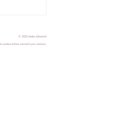
© 2026 lenka sýkorová
ného souhlasu držitele autorských práv zakázáno.