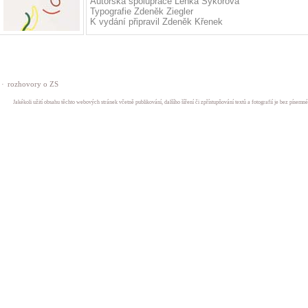
Autorská spolupráce Lenka Sýkorová
Typografie Zdeněk Ziegler
K vydání připravil Zdeněk Křenek
·
rozhovory o ZS
Jakékoli užití obsahu těchto webových stránek včetně publikování, dalšího šíření či zpřístupňování textů a fotografií je bez písem