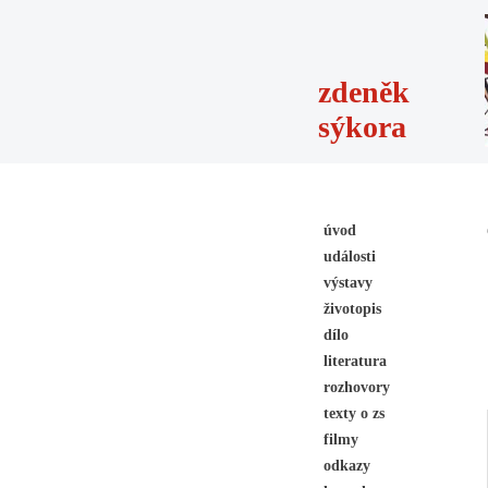
zdeněk
sýkora
úvod
události
výstavy
životopis
dílo
literatura
rozhovory
texty o zs
filmy
odkazy