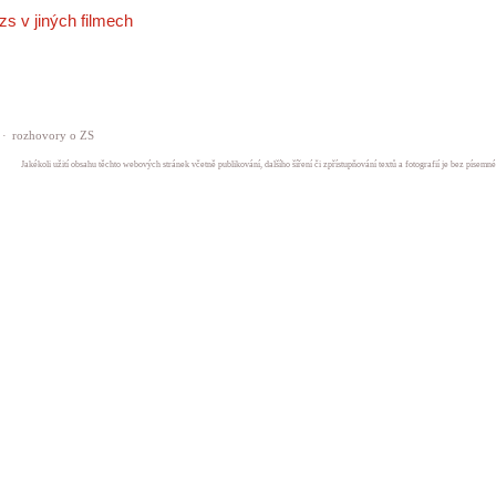
zs v jiných filmech
·
rozhovory o ZS
Jakékoli užití obsahu těchto webových stránek včetně publikování, dalšího šíření či zpřístupňování textů a fotografií je bez písem