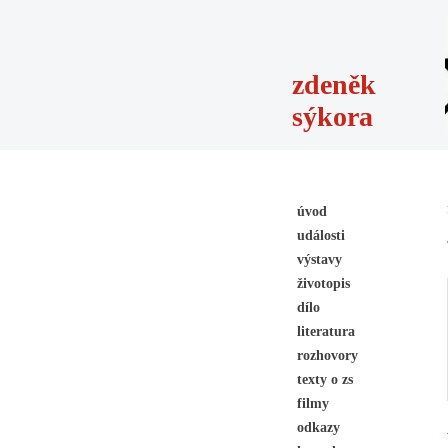
zdeněk
sýkora
úvod
události
výstavy
životopis
dílo
literatura
rozhovory
texty o zs
filmy
odkazy