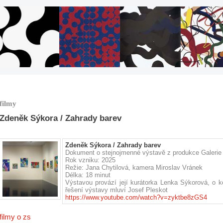
filmy
Zdeněk Sýkora / Zahrady barev
Zdeněk Sýkora / Zahrady barev
Dokument o stejnojmenné výstavě z produkce Galerie
Rok vzniku: 2025
Režie: Jana Chytilová, kamera Miroslav Vránek
Délka: 18 minut
Výstavou provází její kurátorka Lenka Sýkorová, o k
řešení výstavy mluví Josef Pleskot
https://www.youtube.com/watch?v=zyktbe8zGS4
filmy o zs