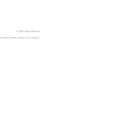
© 2026 lenka sýkorová
ného souhlasu držitele autorských práv zakázáno.