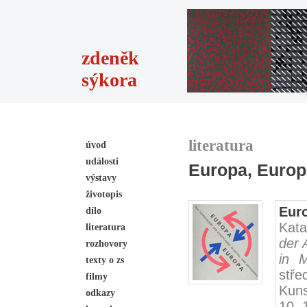
zdeněk
sýkora
literatura
úvod
události
Europa, Europ
výstavy
životopis
Eur
dílo
Kata
literatura
der 
rozhovory
in M
texty o zs
stře
filmy
Kuns
odkazy
10.