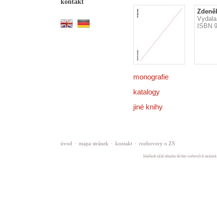
kontakt
Zdeněk
Vydala
ISBN 9
monografie
katalogy
jiné knihy
úvod
·
mapa stránek
·
kontakt
·
rozhovory o ZS
Jakékoli užití obsahu těchto webových stránek 