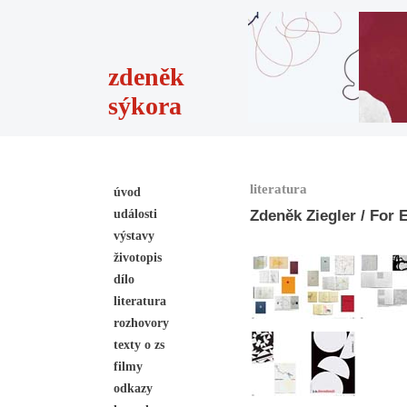
zdeněk
sýkora
literatura
úvod
události
Zdeněk Ziegler / For 
výstavy
životopis
dílo
literatura
rozhovory
texty o zs
filmy
odkazy