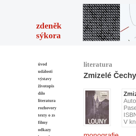
zdeněk
sýkora
literatura
úvod
události
Zmizelé Čechy
výstavy
životopis
Zmi
dílo
Auto
literatura
Pase
rozhovory
ISB
texty o zs
V kn
filmy
odkazy
monografie