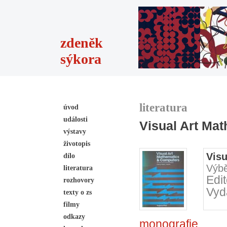
zdeněk
sýkora
literatura
úvod
události
Visual Art Ma
výstavy
životopis
Vis
dílo
Výbě
literatura
Edit
rozhovory
Vyd
texty o zs
filmy
odkazy
monografie