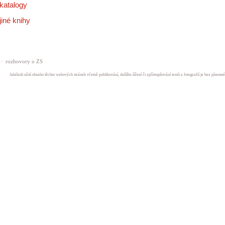
katalogy
jiné knihy
·
rozhovory o ZS
Jakékoli užití obsahu těchto webových stránek včetně publikování, dalšího šíření či zpřístupňování textů a fotografií je bez písem