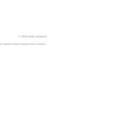
© 2026 lenka sýkorová
ného souhlasu držitele autorských práv zakázáno.