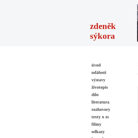
zdeněk
sýkora
úvod
události
výstavy
životopis
dílo
literatura
rozhovory
texty o zs
filmy
odkazy