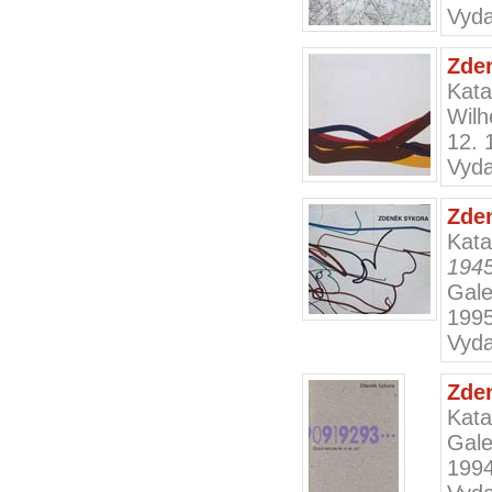
Vyda
Zde
Kata
Wilh
12. 
Vyda
Zde
Kat
194
Gale
199
Vyda
Zde
Kata
Gale
199