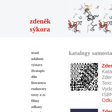
zdeněk
sýkora
katalogy samosta
úvod
události
výstavy
Zden
Kata
životopis
Zden
dílo
Text
literatura
Vyda
rozhovory
ISBN
texty o zs
Odka
filmy
odkazy
Zde