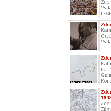
Zden
Vyda
ISBN
Zde
Kat
Gale
Vyda
Zde
Kata
80. 
Gale
Konc
Zde
199
Zden
Záme