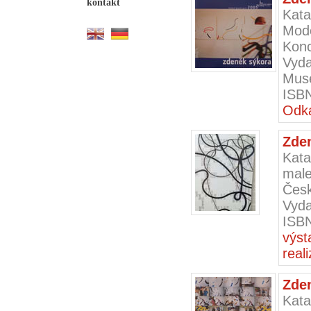
kontakt
Kata
Mode
Konc
Vyd
Muse
ISBN
Odk
Zde
Kata
mal
Česk
Vyda
ISB
výst
real
Zde
Kat