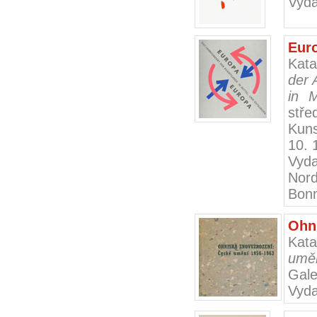
Vyd
Eur
Kata
der 
in M
stře
Kuns
10.
Vyd
Nord
Bon
Ohn
Kat
umě
Gale
Vyda