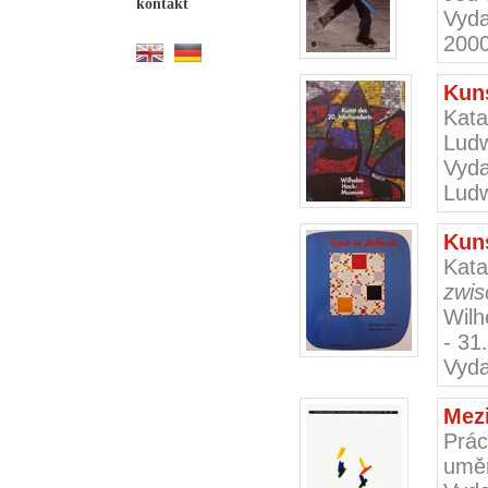
kontakt
Vyda
200
Kuns
Kat
Ludw
Vyd
Lud
Kun
Kat
zwis
Wilh
- 31
Vyda
Mezi
Prác
umě