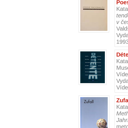
Poes
Kat
tend
v če
Vald
Vyd
19
Dét
Kata
Muse
Víde
Vyd
Víd
Zufa
Kat
Met
Jahr
meto