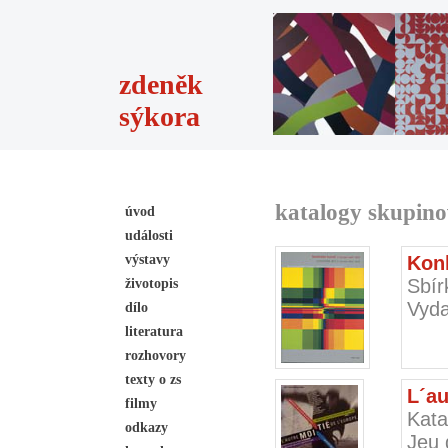
zdeněk
sýkora
katalogy skupino
úvod
události
výstavy
Konk
Sbír
životopis
Vyda
dílo
literatura
rozhovory
texty o zs
L´au
filmy
Kata
odkazy
Jeu