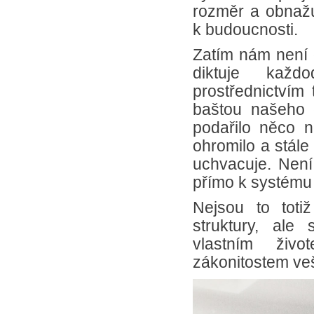
rozměr a obnažu
k budoucnosti.
Zatím nám není d
diktuje každ
prostřednictvím 
baštou našeho č
podařilo něco 
ohromilo a stále
uchvacuje. Není 
přímo k systému
Nejsou to toti
struktury, ale 
vlastním živ
zákonitostem v