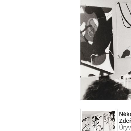
Něk
Zde
Úryv