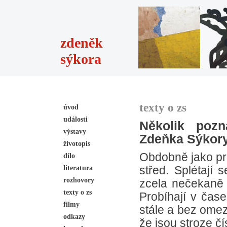
zdeněk
sýkora
texty o zs
úvod
události
Několik poz
výstavy
Zdeňka Sýkor
životopis
Obdobně jako pro
dílo
literatura
střed. Splétají s
rozhovory
zcela nečekaně o
texty o zs
Probíhají v čase
filmy
stále a bez omez
odkazy
že jsou stroze č