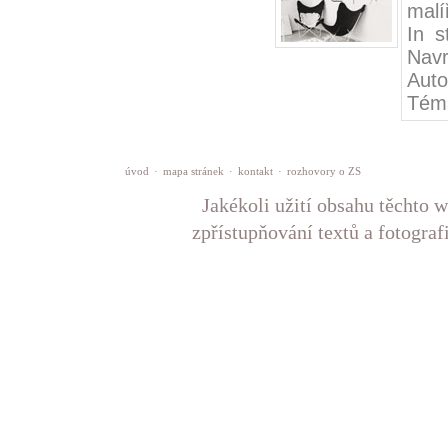
malí
In s
Navr
Auto
Téma
úvod
·
mapa stránek
·
kontakt
·
rozhovory o ZS
Jakékoli užití obsahu těchto w
zpřístupňování textů a fotograf