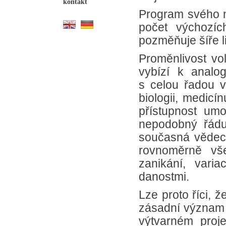
kontakt
Program svého n
počet výchozíc
pozměňuje šíře li
Proměnlivost vo
vybízí k analo
s celou řadou v
biologii, medicín
přístupnost um
nepodobný řádu,
současná vědeck
rovnoměrně vš
zanikání, vari
danostmi.
Lze proto říci, 
zásadní význam 
výtvarném proje