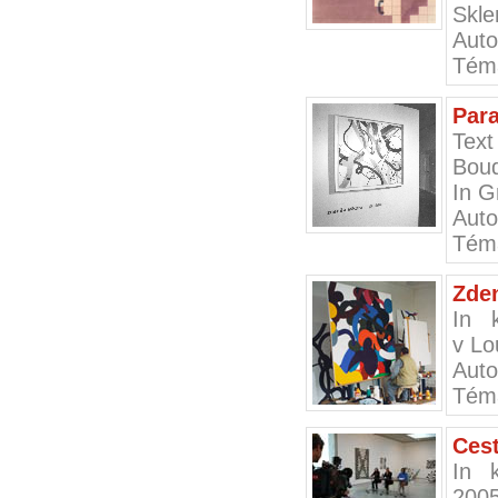
Skle
Auto
Téma
Para
Text
Boud
In G
Auto
Tém
Zden
In 
v Lo
Auto
Téma
Cest
In k
200