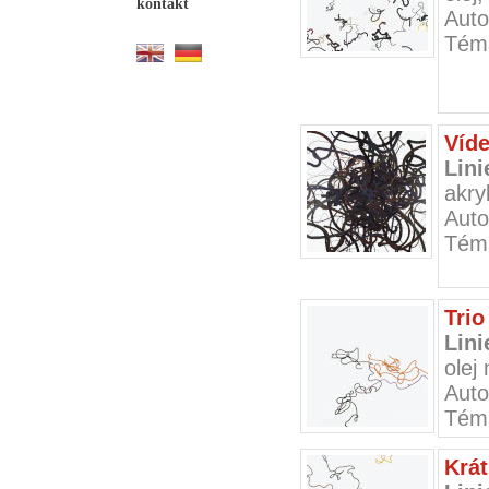
kontakt
Auto
Téma
Víde
Lini
akry
Auto
Téma
Trio
Lini
olej
Auto
Téma
Krát