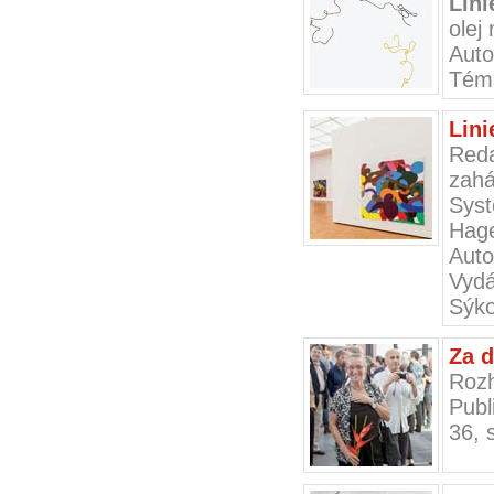
Lini
olej
Auto
Téma
Lini
Red
zahá
Syst
Hage
Auto
Vydá
Sýko
Za 
Rozh
Publ
36, 