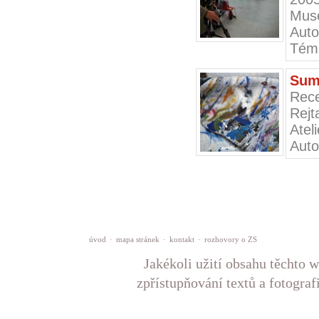
Muse
Auto
Téma
Sum
Rece
Rejt
Ateli
Auto
úvod
·
mapa stránek
·
kontakt
·
rozhovory o ZS
Jakékoli užití obsahu těchto w
zpřístupňování textů a fotograf