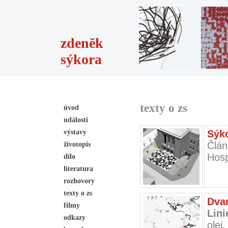
zdeněk
sýkora
texty o zs
úvod
události
výstavy
Sýk
Člán
životopis
Hosp
dílo
literatura
rozhovory
texty o zs
Dva
filmy
Lini
odkazy
olej