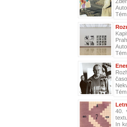
Zden
Auto
Téma
Roz
Kapi
Pra
Auto
Téma
Ener
Roz
časo
Nek
Téma
Let
40. 
text
In k