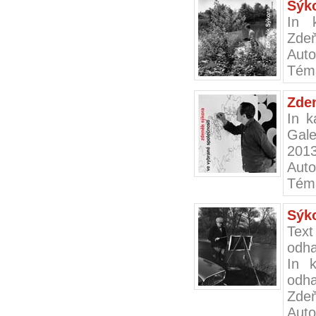
Sýk
In 
Zdeň
Auto
Tém
Zden
In k
Gale
201
Auto
Téma
Sýk
Text
odha
In k
odha
Zdeň
Auto