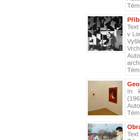
Téma
Příb
Text
v L
Vyšl
Vrch
Auto
arch
Tém
Geom
In 
(196
Auto
Tém
Obr
Tex