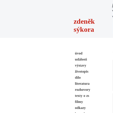
zdeněk
sýkora
úvod
události
výstavy
životopis
dílo
literatura
rozhovory
texty o zs
filmy
odkazy