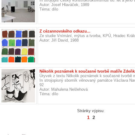
In strojopis Český konstruktruktivismus 60. let a jeho
Autor: Josef Hlaváček, 1989
Téma: dílo
Z cézannovského odkazu...
Ze studie Vnímání, mýtus a tvorba, KPÚ, Hradec Králo
Autor: Jiří David, 1988
Několik poznámek k současné tvorbě malíře Zdeňk
Úryvek z textu Několik poznámek k současné tvorbě 
In strojopisný sborník věnovaný památce Václava Navr
92
Autor: Mahulena Nešlehová
Téma: dílo
Stránky výpisu:
1
2