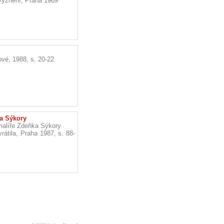
 vyznění, Praha 1989
vé, 1988, s. 20-22
a Sýkory
malíře Zdeňka Sýkory
átila, Praha 1987, s. 88-