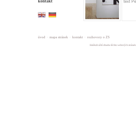
kontakt
text P
úvod
·
mapa stránek
·
kontakt
·
rozhovory o ZS
Jakékoli užití obsahu těchto webových stránek 