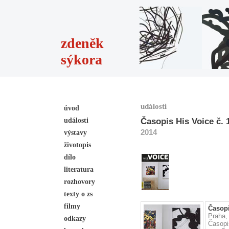
zdeněk
sýkora
události
úvod
události
Časopis His Voice č. 1
2014
výstavy
životopis
dílo
literatura
rozhovory
texty o zs
filmy
Časopi
Praha,
odkazy
Časop