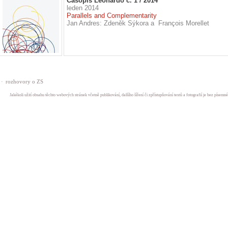
Časopis Leonardo č. 1 / 2014
leden 2014
Parallels and Complementarity
Jan Andres: Zdeněk Sýkora a François Morellet
·
rozhovory o ZS
Jakékoli užití obsahu těchto webových stránek včetně publikování, dalšího šíření či zpřístupňování textů a fotografií je bez písem