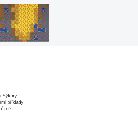
a Sýkory
ími příklady
různé.