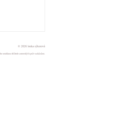
© 2026 lenka sýkorová
ného souhlasu držitele autorských práv zakázáno.