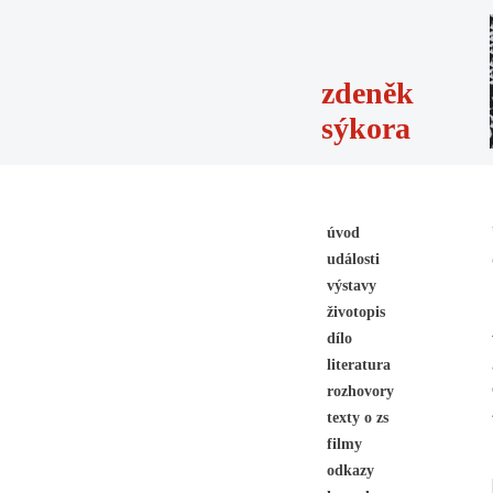
zdeněk
sýkora
úvod
události
výstavy
životopis
dílo
literatura
rozhovory
texty o zs
filmy
odkazy