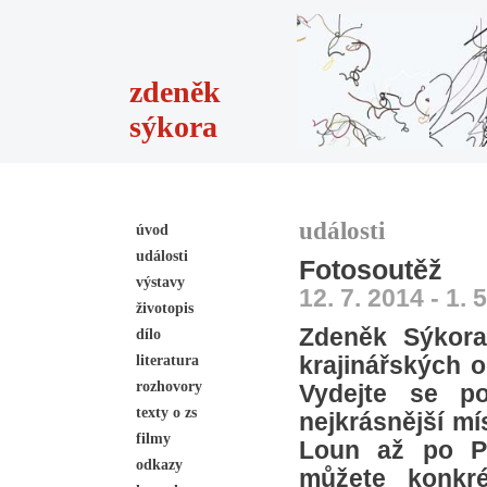
zdeněk
sýkora
události
úvod
události
Fotosoutěž
výstavy
12. 7. 2014 - 1. 
životopis
Zdeněk Sýkora
dílo
literatura
krajinářských 
rozhovory
Vydejte se po
texty o zs
nejkrásnější mí
filmy
Loun až po Pá
odkazy
můžete konkré