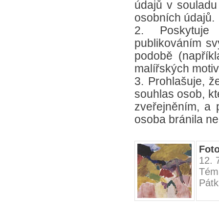
údajů v soulad
osobních údajů.
2. Poskytuje
publikováním svý
podobě (napříkl
malířských motiv
3. Prohlašuje, ž
souhlas osob, kte
zveřejněním, a p
osoba bránila ne
Fot
12. 
Téma
Pátk