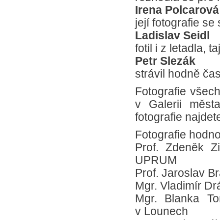
Irena Polcarová
její fotografie 
Ladislav Seidl
fotil i z letadla,
Petr Slezák
strávil hodně ča
Fotografie všech
v Galerii měst
fotografie najde
Fotografie hodno
Prof. Zdeněk Zie
UPRUM
Prof. Jaroslav B
Mgr. Vladimír Drá
Mgr. Blanka To
v Lounech