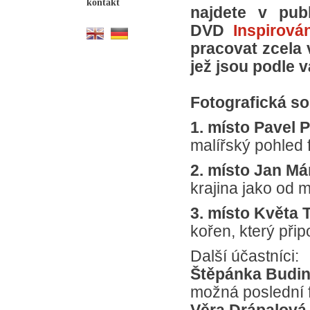
kontakt
najdete v pub
DVD
Inspirová
pracovat zcela v
jež jsou podle 
Fotografická so
1. místo Pavel 
malířský pohled f
2. místo Jan Már
krajina jako od m
3. místo Květa
kořen, který při
Další účastníci:
Štěpánka Budi
možná poslední f