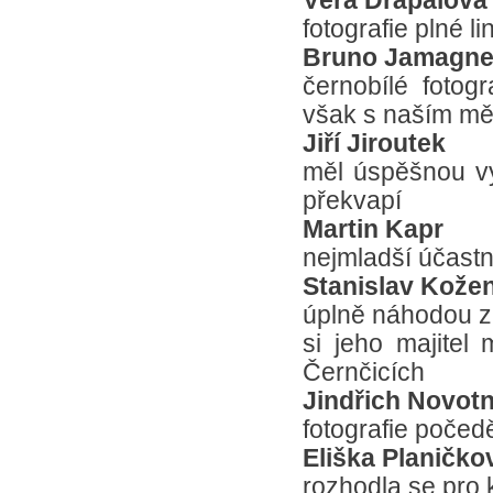
Věra Drápalová
fotografie plné lin
Bruno Jamagn
černobílé fotog
však s naším m
Jiří Jiroutek
měl úspěšnou výs
překvapí
Martin Kapr
nejmladší účastník
Stanislav Kože
úplně náhodou za
si jeho majitel 
Černčicích
Jindřich Novot
fotografie počedě
Eliška Planičko
rozhodla se pro k