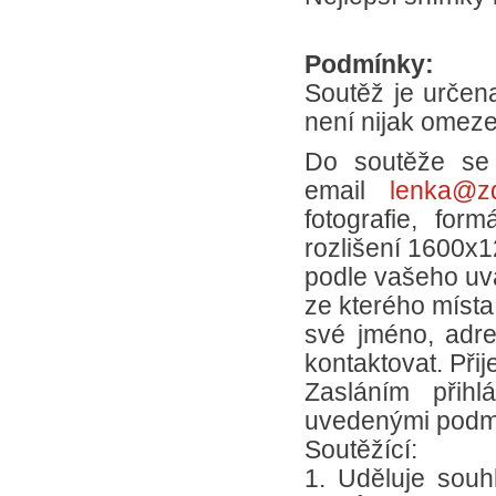
Podmínky:
Soutěž je určena
není nijak omez
Do soutěže se 
email
lenka@z
fotografie, for
rozlišení 1600x1
podle vašeho uvá
ze kterého místa 
své jméno, adre
kontaktovat. Přij
Zasláním přihl
uvedenými podm
Soutěžící:
1. Uděluje sou