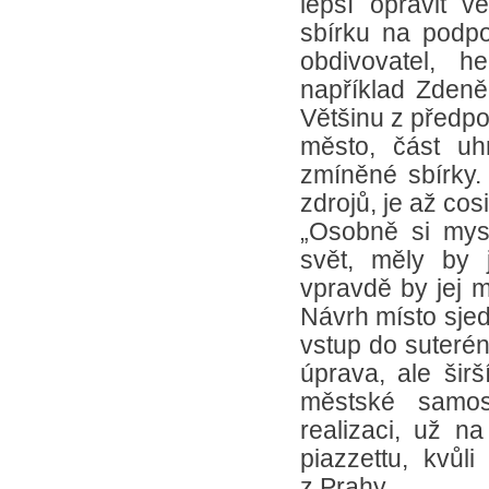
lepší opravit v
sbírku na podpo
obdivovatel, h
například Zden
Většinu z předpo
město, část uh
zmíněné sbírky. 
zdrojů, je až co
„Osobně si mys
svět, měly by 
vpravdě by jej m
Návrh místo sjed
vstup do suterén
úprava, ale širš
městské samos
realizaci, už n
piazzettu, kvůl
z Prahy.