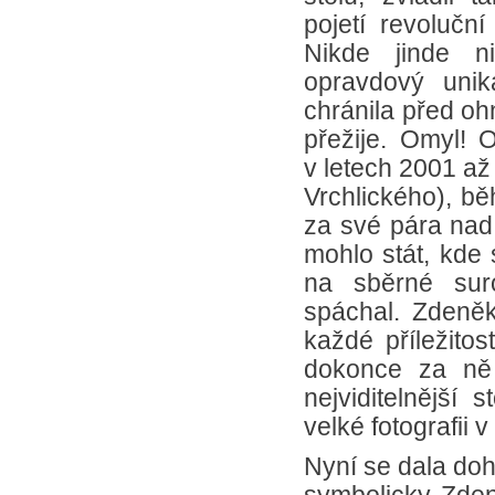
pojetí revoluční
Nikde jinde n
opravdový unik
chránila před oh
přežije. Omyl! 
v letech 2001 až
Vrchlického), bě
za své pára nad 
mohlo stát, kde 
na sběrné suro
spáchal. Zdeněk 
každé příležitos
dokonce za ně 
nejviditelnější
velké fotografii 
Nyní se dala doh