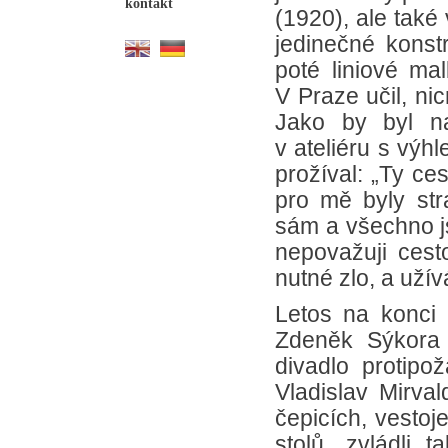
kontakt
(1920), ale také v
jedinečné konstr
poté liniové ma
V Praze učil, ni
Jako by byl na
v ateliéru s výh
prožíval: „Ty ce
pro mě byly str
sám a všechno j
nepovažuji cest
nutné zlo, a užívá
Letos na konci 
Zdeněk Sýkora 
divadlo protip
Vladislav Mirva
čepicích, vesto
stolů, zvládli