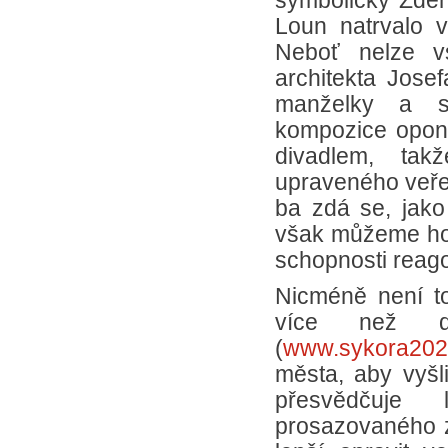
symbolicky Zden
Loun natrvalo v
Neboť nelze vs
architekta Jose
manželky a sp
kompozice opon
divadlem, tak
upraveného veřej
ba zdá se, jako
však můžeme hovo
schopnosti reago
Nicméně není t
více než d
(
www.sykora202
města, aby vyšl
přesvědčuje 
prosazovaného zá