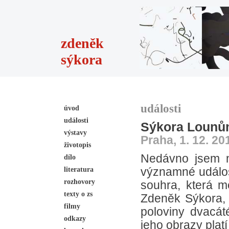
zdeněk
sýkora
události
úvod
události
Sýkora Lounů
výstavy
Praha, 1. 12. 20
životopis
Nedávno jsem na
dílo
literatura
významné událost
rozhovory
souhra, která 
texty o zs
Zdeněk Sýkora, 
filmy
poloviny dvacát
odkazy
jeho obrazy plat