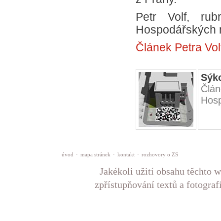
Petr Volf, rub
Hospodářských no
Článek Petra Vo
Sýk
Člán
Hosp
úvod
·
mapa stránek
·
kontakt
·
rozhovory o ZS
Jakékoli užití obsahu těchto w
zpřístupňování textů a fotograf