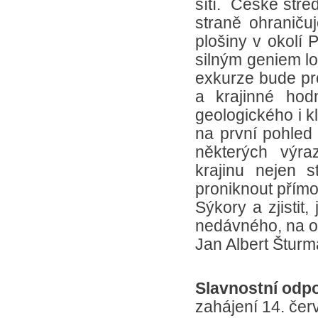
sítí. České stře
straně ohraniču
plošiny v okolí 
silným geniem lo
exkurze bude pr
a krajinné hod
geologického i kl
na první pohled
některých výra
krajinu nejen s
proniknout přímo
Sýkory a zjistit
nedávného, na o
Jan Albert Šturm
Slavnostní odp
zahájení 14. čer