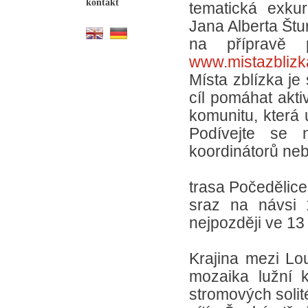
kontakt
tematická exku
Jana Alberta Št
na přípravě p
www.mistazblizk
Místa zblízka je 
cíl pomáhat aktiv
komunitu, která 
Podívejte se 
koordinátorů neb
trasa Počedělice
sraz na návsi 
nejpozději ve 13
Krajina mezi Lo
mozaika lužní k
stromových solit