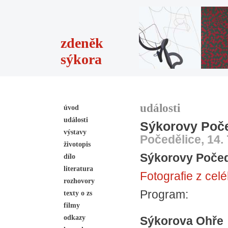
zdeněk
sýkora
události
úvod
události
Sýkorovy Poče
výstavy
Počedělice, 14. 
životopis
Sýkorovy Počed
dílo
literatura
Fotografie z cel
rozhovory
Program:
texty o zs
filmy
odkazy
Sýkorova Ohře