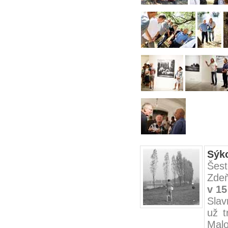
Sýk
Šest
Zdeň
v 15
Slav
už t
Malo