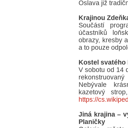
Oslava již trad
Krajinou Zdeňk
Součástí progr
účastníků loňs
obrazy, kresby a
a to pouze odpol
Kostel svatého 
V sobotu od 14 
rekonstruovaný 
Nebývale krá
kazetový strop,
https://cs.wikipe
Jiná krajina – v
Planičky