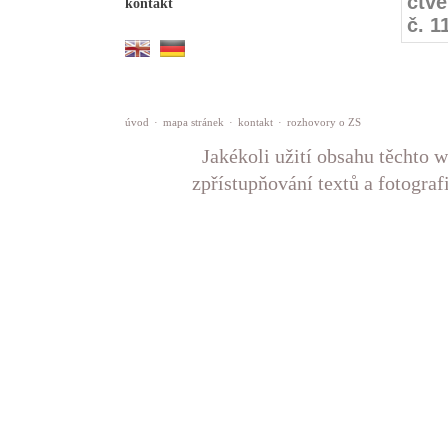
čtve
kontakt
č. 1
úvod
·
mapa stránek
·
kontakt
·
rozhovory o ZS
Jakékoli užití obsahu těchto w
zpřístupňování textů a fotograf