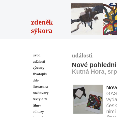
zdeněk
sýkora
události
úvod
události
Nové pohledn
výstavy
Kutná Hora, sr
životopis
dílo
literatura
Nov
GASK
rozhovory
vyda
texty o zs
česk
filmy
nim
odkazy